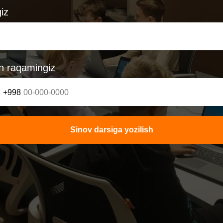
iz
n raqamingiz
+998
Sinov darsiga yozilish