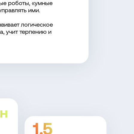
ые роботы, «умные
управлять ими.
звивает логическое
, учит терпению и
н
1.5