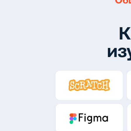
Общ
К
из