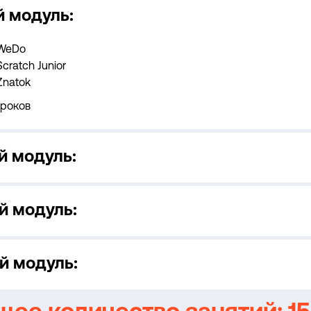
й модуль:
WeDo
Scratch Junior
Znatok
уроков
й модуль:
й модуль:
й модуль: