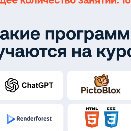
ее количество занятий: 15
акие програм
учаются на кур