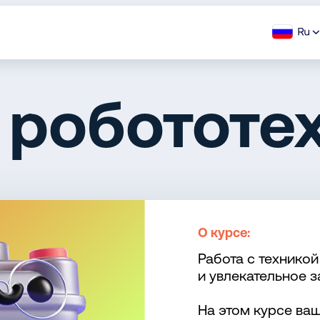
 робототе
О курсе:
Работа с технико
и увлекательное з
На этом курсе ва