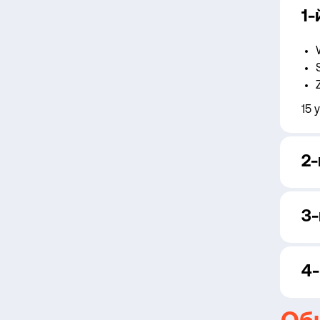
1-
15 
2-
3-
4-