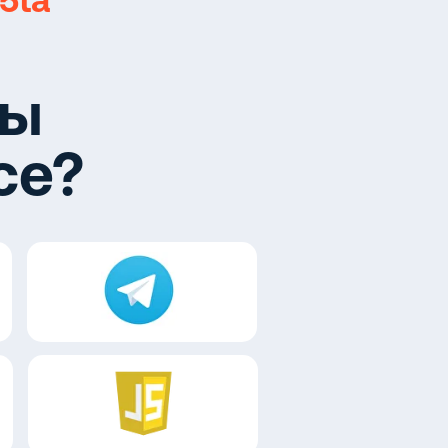
5ta
мы
се?