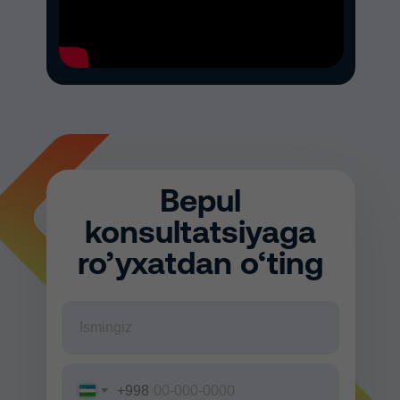
Bepul
konsultatsiyaga
ro’yxatdan o‘ting
+998