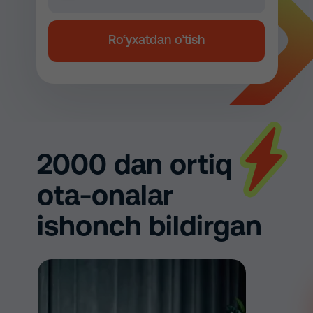
Ro‘yxatdan o’tish
2000 dan ortiq
ota-onalar
ishonch bildirgan