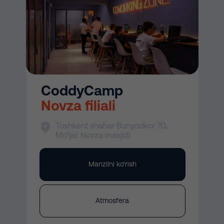
CoddyCamp
Novza filiali
Toshkent shahar Bunyodkor 7G.
Mo’ljal: Novza masjidi
Manzilni ko'rish
Atmosfera