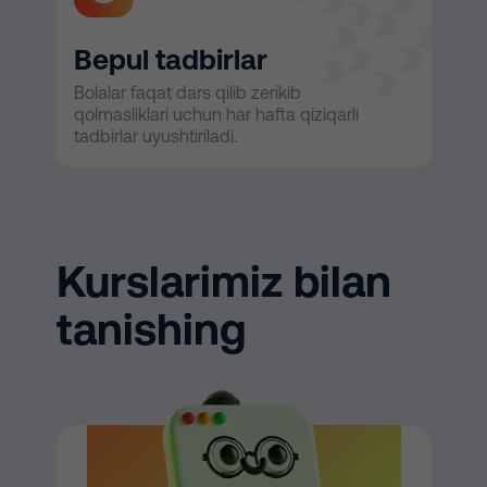
Bepul tadbirlar
Bolalar faqat dars qilib zerikib
qolmasliklari uchun har hafta qiziqarli
tadbirlar uyushtiriladi.
Kurslarimiz bilan
tanishing