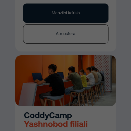
Manzilni ko'rish
Atmosfera
CoddyCamp
Yashnobod filiali