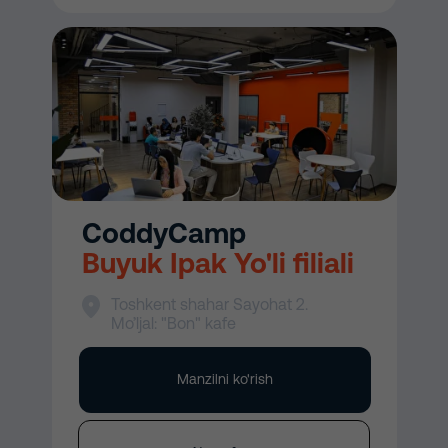
CoddyCamp
Buyuk Ipak Yo'li filiali
Toshkent shahar Sayohat 2.
Mo’ljal: "Bon" kafe
Manzilni ko'rish