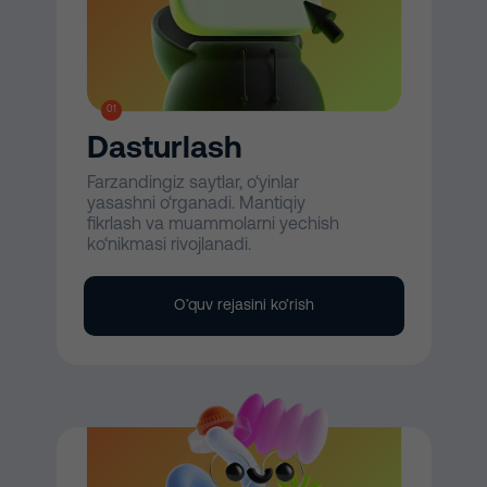
01
Dasturlash
Farzandingiz saytlar, o‘yinlar
yasashni o‘rganadi. Mantiqiy
fikrlash va muammolarni yechish
ko‘nikmasi rivojlanadi.
O’quv rejasini ko’rish