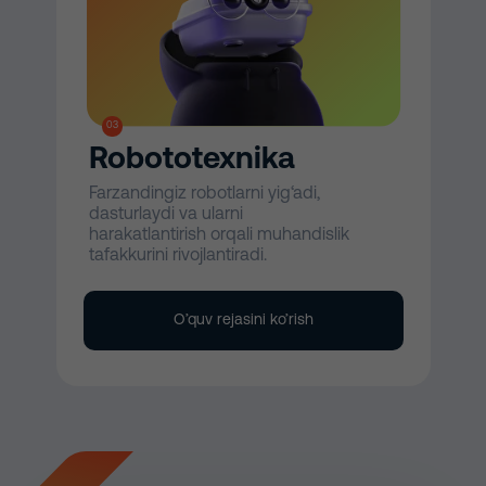
03
Robototexnika
Farzandingiz robotlarni yig‘adi,
dasturlaydi va ularni
harakatlantirish orqali muhandislik
tafakkurini rivojlantiradi.
O’quv rejasini ko’rish