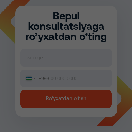
Bepul
konsultatsiyaga
ro’yxatdan o‘ting
+998
Ro‘yxatdan o’tish