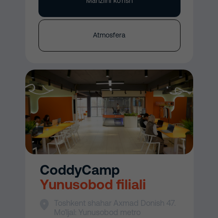
Manzilni ko'rish
Atmosfera
CoddyCamp
Yunusobod filiali
Toshkent shahar Axmad Donish 47.
Mo’ljal: Yunusobod metro