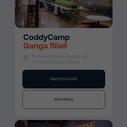
CoddyCamp
Ganga filiali
Toshkent shahar, Sebzor 4B.
Mo’ljal: Korzinka mahalla
Manzilni ko'rish
Atmosfera