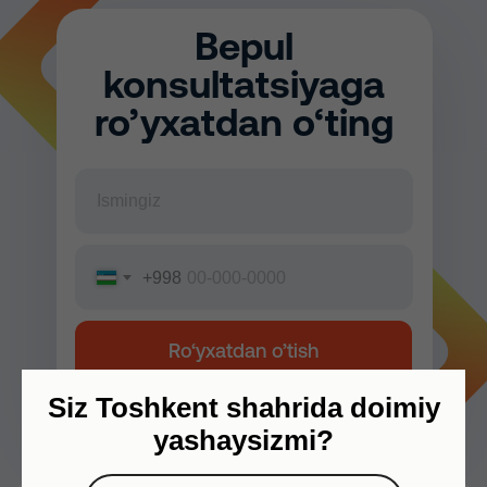
Bepul
konsultatsiyaga
ro’yxatdan o‘ting
+998
Ro‘yxatdan o’tish
Siz Toshkent shahrida doimiy
yashaysizmi?