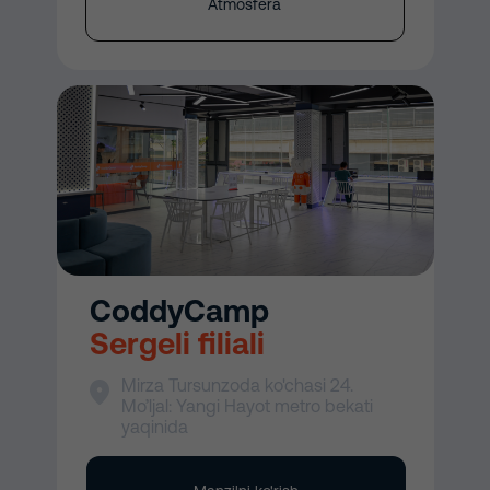
Atmosfera
CoddyCamp
Sergeli filiali
Mirza Tursunzoda ko'chasi 24.
Mo’ljal: Yangi Hayot metro bekati
yaqinida