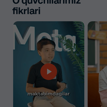
O’quvchilarimiz
fikrlari