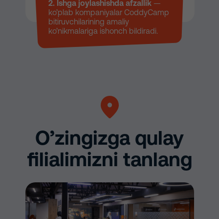
2. Ishga joylashishda afzallik
—
ko’plab kompaniyalar CoddyCamp
bitiruvchilarining amaliy
ko’nikmalariga ishonch bildiradi.
O’zingizga qulay
filialimizni tanlang