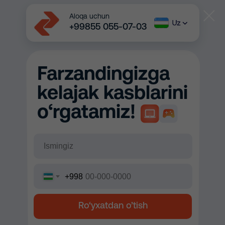
Aloqa uchun
+99855 055-07-03
Farzandingizga
kelajak kasblarini
o
‘
rgatamiz!
+998
Ro‘yxatdan o’tish