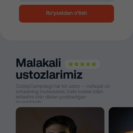
Ro‘yxatdan o’tish
Malakali
ustozlarimiz
CoddyCampdagi har bir ustoz — nafaqat o‘z
sohasining mutaxassisi, balki bolalar bilan
ishlashni chin dildan yoqtiradigan
murabbiydir.