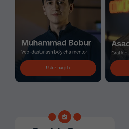
Muhammad Bobur
Asa
Veb-dasturlash bo‘yicha mentor
Grafik d
Ustoz haqida