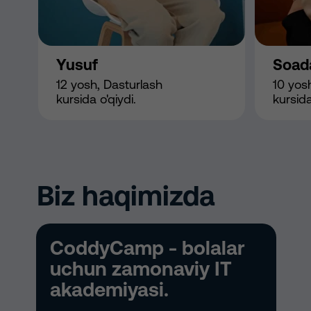
Yusuf
Soad
12 yosh, Dasturlash
10 yosh
kursida o'qiydi.
kursida
Biz haqimizda
CoddyCamp - bolalar
uchun zamonaviy IT
akademiyasi.