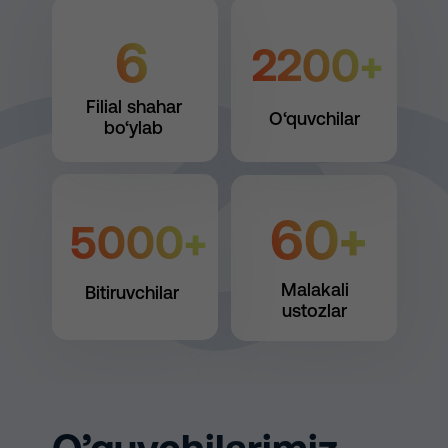
6
2200+
Filial shahar
O‘quvchilar
bo‘ylab
60+
5000+
Malakali
Bitiruvchilar
ustozlar