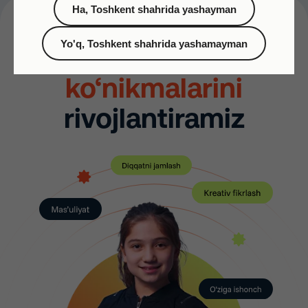
Ha, Toshkent shahrida yashayman
Farzandingizda
Yo'q, Toshkent shahrida yashamayman
kelajak
ko‘nikmalarini
rivojlantiramiz