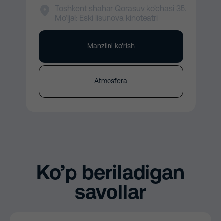
Toshkent shahar Qorasuv ko'chasi 35.
Mo’ljal: Eski lisunova kinoteatri
Manzilni ko'rish
Atmosfera
Ko’p beriladigan
savollar