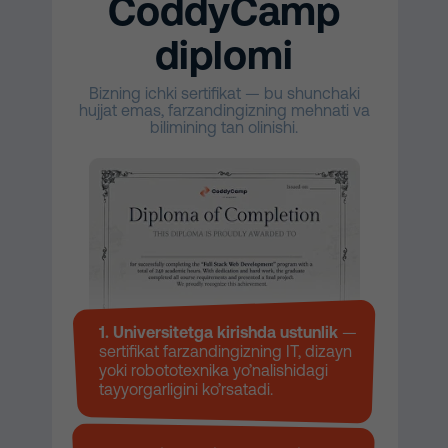
CoddyCamp
diplomi
Bizning ichki sertifikat — bu shunchaki
hujjat emas, farzandingizning mehnati va
bilimining tan olinishi.
1. Universitetga kirishda ustunlik
—
sertifikat farzandingizning IT, dizayn
yoki robototexnika yo’nalishidagi
tayyorgarligini ko’rsatadi.