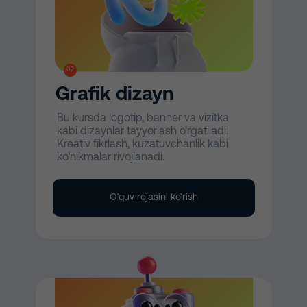
02
Grafik dizayn
Bu kursda logotip, banner va vizitka
kabi dizaynlar tayyorlash o‘rgatiladi.
Kreativ fikrlash, kuzatuvchanlik kabi
ko‘nikmalar rivojlanadi.
O’quv rejasini ko’rish