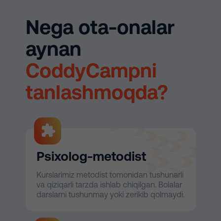
Nega ota-onalar
aynan
CoddyCampni
tanlashmoqda?
Psixolog-metodist
Kurslarimiz metodist tomonidan tushunarli
va qiziqarli tarzda ishlab chiqilgan. Bolalar
darslarni tushunmay yoki zerikib qolmaydi.